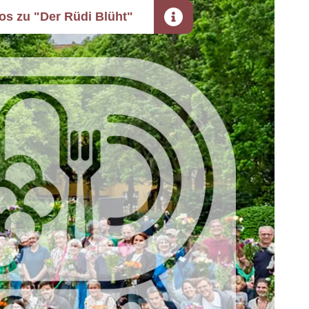
fos zu "Der Rüdi Blüht"