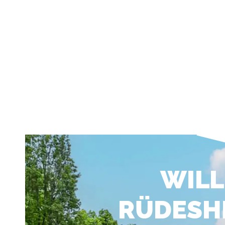
WIL
RÜDESH