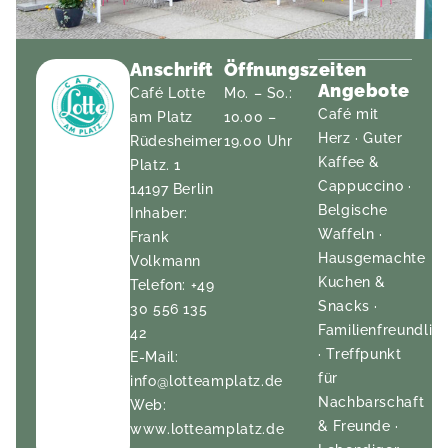
Anschrift
Öffnungszeiten
Angebote
Café Lotte
Mo. – So.:
Café mit
am Platz
10.00 –
Herz · Guter
Rüdesheimer
19.00 Uhr
Kaffee &
Platz. 1
Cappuccino ·
14197 Berlin
Belgische
Inhaber:
Waffeln ·
Frank
Hausgemachte
Volkmann
Kuchen &
Telefon: +49
Snacks ·
30 556 135
Familienfreundlic
42
· Treffpunkt
E-Mail:
für
info@lotteamplatz.de
Nachbarschaft
Web:
& Freunde ·
www.lotteamplatz.de